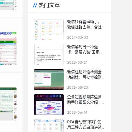
热门文章
微信社群管理助手，
微信社群去重，含社
群引流、社群运营、
社群裂变、积分营
2024-03-03
销、群发转发、自动
微信解封另一种途
回复、清理僵尸粉等
径：需要安装“国家网
等智能功能
络身份认证”APP！不
需要朋友发送验证信
2025-03-21
息！
微信注册开通检测全
功能版，可批量检测
手机号码是否开通微
信，国内号码筛选，
2025-03-20
港澳台号码筛选，国
企业短视频矩阵运营
外号码，微信号QQ号
助手详细图文介绍，
等多种号码格式
AI数字人，AI文案，
AI视频
2025-06-14
RPA自动营销软件使
用三种方式启动讲述