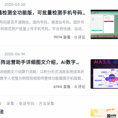
2025-03-20
通检测全功能版，可批量检测手机号码
内号码筛选，港澳台号码筛选，国外号
号码是否开通微信，国内号码，港澳台号码，国外号
等多种号码格式
号码格式用户批量上传手机号码，平台将快速、自动、
者开通微信的号码筛选出来，高速筛选、精准无痕，
9974
查看
0
评论
2025-06-14
阵运营助手详细图文介绍，AI数字
频
详细图文介绍算力消耗：以积分形式消耗系统成本折
分以数字人克隆为例短视频矩阵整体功能截图手机版截图
矩阵授权短视频矩阵，任务管理图文矩阵管理UGC裂
6744
查看
0
评论
2
采集
电话号码
方法采集
法