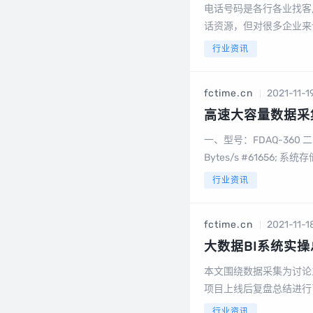
电话号码是各行各业找客
话资源，但对很多企业来
呢？ 前言各行各业找客户，其实就是在找联系人的电话号码，电话号码可谓是
行业资讯
敲门砖，无论敲门成...
fctime.cn
2021-11-1
高速大容量数据采
一、型号：FDAQ-360 
Bytes/s #61656; 
口 #61656; 可...
行业资讯
fctime.cn
2021-11-1
大数据BI系统实
本文围绕数据采集为讨论
项目上线后复盘总结进行
也逐渐被很多公司所关注
行业资讯