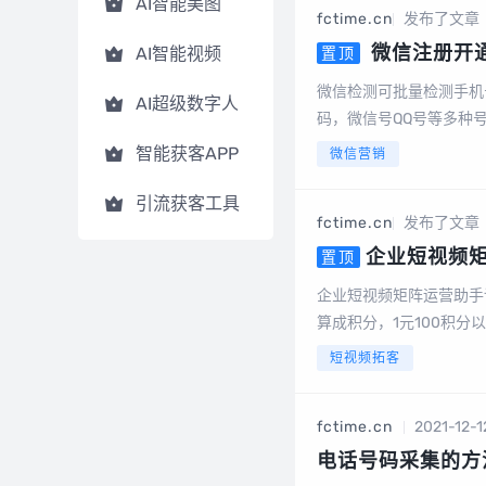
AI智能美图
fctime.cn
发布了文章
微信注册开
AI智能视频
置顶
是否开通微信，国
微信检测可批量检测手机
AI超级数字人
码，微信号QQ号
码，微信号QQ号等多种
批量将手机号中有绑定或
智能获客APP
微信营销
有效降低运营成本节...
引流获客工具
fctime.cn
发布了文章
企业短视频矩
置顶
人，AI文案，AI视
企业短视频矩阵运营助手
算成积分，1元100积
电脑端后台截图数据大屏
短视频拓客
变码多模式视频...
fctime.cn
2021-12-1
电话号码采集的方