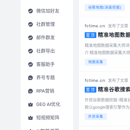
电话号码、邮件地址等数
谷歌地图(深度挖掘)
微信加好友
导出、数据去重等，更...
社群管理
fctime.cn
发布了文章
精准地图数
置顶
邮件群发
版）
精准地图数据采集大师详
社群导出
介 精准地图数据采集大
德地图、搜狗地图、腾讯地
地图采集
客服助手
养号专题
fctime.cn
发布了文章
精准谷歌搜
置顶
RPA营销
外贸谷歌数据挖掘-精准
GEO AI优化
款以google搜索引擎
站、标题、描述、邮件地址、手机
外贸采集
短视频矩阵