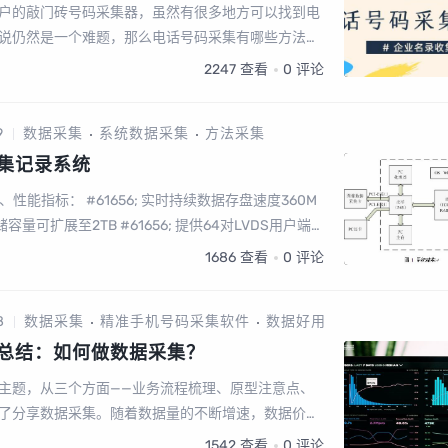
户的敲门砖号码采集器，虽然有很多地方可以找到电
说仍然是一个难题，那么电话号码采集有哪些方法
2247
查看
0
评论
9
数据采集
系统数据采集
方法采集
集记录系统
二、性能指标： #61656; 实时持续数据存盘速度360M
系统存储容量可扩展至2TB #61656; 提供64对LVDS用户端
1686
查看
0
评论
8
数据采集
精准手机号码采集软件
数据好用
操总结：如何做数据采集？
主题，从三个方面——业务流程梳理、原型注意点、
了分享数据采集。随着数据量的不断增速，数据价值
，尤其是偏重于业务型的企业，大量数据的产生，在
1542
查看
0
评论