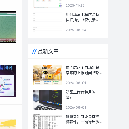
人功能说明
2025-11-23
如何填写小程序隐私
保护指引（仅供参
考）修改版
2025-08-24
最新文章
这个店帮主自动出餐
京东的上报时间咋都
一样啊？
2026-08-01
动图上传有包月的
没？
2026-08-01
批量导出群成员群昵
称软件，一键导出微
信群成员名单