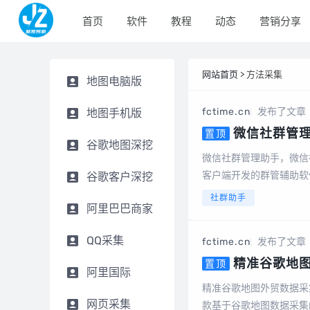
首页
软件
教程
动态
营销分享
网站首页
> 方法采集
地图电脑版
fctime.cn
发布了文章
地图手机版
微信社群管
置顶
谷歌地图深挖
社群运营、社群裂
微信社群管理助手，微信
清理僵尸粉等等智
客户端开发的群管辅助软
谷歌客户深挖
员说明1、不限群，不限
社群助手
阿里巴巴商家
必销客，企销客可以...
QQ采集
fctime.cn
发布了文章
精准谷歌地
置顶
阿里国际
精准谷歌地图外贸数据采
网页采集
款基于谷歌地图数据采集