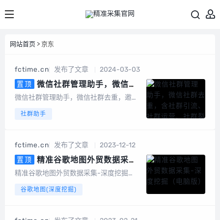
网站首页
> 京东
fctime.cn
发布了文章
2024-03-03
微信社群管理助手，微信社
置顶
群去重，含社群引流、社群运营、
微信社群管理助手，微信社群去重，邀请
社群裂变、积分营销、群发转发、
统计，社群管理机器人基于微信电脑客户
社群助手
自动回复、清理僵尸粉等等智能功
端开发的群管辅助软件，为团队及企业提
能
供智能营销及客户管理服务。会员说明1、
不限群，不限微信号，同一台设备无限多
fctime.cn
发布了文章
2023-12-12
开。2、另外，也有企微版必销客，企销
客可以...
精准谷歌地图外贸数据采集-
置顶
深度挖掘（电脑版）
精准谷歌地图外贸数据采集-深度挖掘
（电脑版）专为做外贸的朋友开发的一款
谷歌地图(深度挖掘)
基于谷歌地图数据采集的软件，可以采集
任意国家、任意地区的公司地址、电话号
码、邮件地址等数据。可以批量输入关键