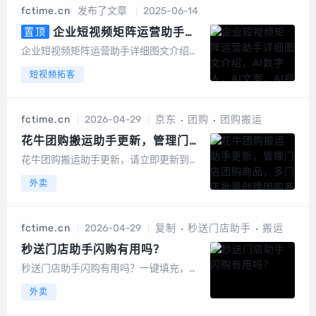
机号中有绑定或者开通微信的号码筛选出
fctime.cn
发布了文章
2025-06-14
来，高速筛选、精准无痕，有效降低运营
成本节...
企业短视频矩阵运营助手详
置顶
细图文介绍，AI数字人，AI文案，
企业短视频矩阵运营助手详细图文介绍算
AI视频
力消耗：以积分形式消耗系统成本折算成
短视频拓客
积分，1元100积分以数字人克隆为例短视
频矩阵整体功能截图手机版截图电脑端后
台截图数据大屏矩阵授权短视频矩阵，任
fctime.cn
2026-04-29
京东
团购
团购搬运
务管理图文矩阵管理UGC裂变码多模式视
频...
花牛团购搬运助手更新，管理门店
团购商品，多门店批量创建团购商
花牛团购搬运助手更新，请立即更新到花
品
牛v70.81新增：1.可指定价格批量筛选出
外卖
哪些门店有低价的团购商品，并标记出来
2.可以多门店批量新建团购商品，有团购
模板，可以自定义团购商品内容，比如价
fctime.cn
2026-04-29
复制
秒送门店助手
搬运
格3.一键核销团购和批量核销！支持...
秒送门店助手闪购有用吗？
秒送门店助手闪购有用吗？一键填充，没
有条码也能填充吗？闪购不行付费模式：
外卖
包月版用户群体：京东服务商支持平台：
美团→京东，饿了么→京东支持功能：多