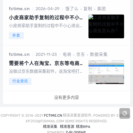
规格/折扣/上下架/改库存/删除/改价/AI
fctime.cn
2026-04-29
饿了么
复制
美团
去水印/一键强制显示商品到前端/登录...
小皮商家助手复制的过程中不小心
退出怎么办？
小皮商家助手复制的过程中不小心退出怎
么办？登录记录，选中你刚才登录的店
外卖
铺，右键点一下选择登录的店铺就可以...
fctime.cn
2021-11-23
电商
京东
数据采集
需要将个人在淘宝、京东等电商平
台的订单数据采集、导成excel表
没做过京东数据采集软件，说淘宝吧打开
格，求工具推荐？
淘宝数据采集软件，进入卖家中心，点开
行业资讯
页面上部的“订单 ”标签，然后点“已卖出的
宝贝”然后在下图中填写入自订的条件搜索
你想统计的订单按你设定的条件搜索出来
没有更多内容
的订单显示在下面然后回到上面点选：
批...
COPYRIGHT © 2016-2021
FCTIME.CN
精准采集客源软件. POWERED BY Z-BLOG，
XPJCO@FOXMAIL.COM SOME RIGHTS RESERVED.
精准采集
精准客源
精准RPA
POWERED:
Z-BLOGPHP