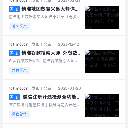
fctime.cn
发布了文章
2023-02-21
词采集、一键采集邮箱、一键导出、数据
去重等，更...
精准地图数据采集大师详细
置顶
介绍（电脑版，手机版）
精准地图数据采集大师详细介绍（电脑
版，手机版）精准地图数据采集大师简介
地图采集
精准地图数据采集大师安卓手机版是一款
专业采集百度地图、360地图、高德地
图、搜狗地图、腾讯地图、图吧...
fctime.cn
发布了文章
2023-12-12
精准谷歌搜索大师-外贸数据
置顶
挖掘营销（电脑版）
外贸谷歌数据挖掘-精准谷歌搜索大师
（电脑版）软件介绍谷歌搜索大师是一款
外贸采集
以google搜索引擎作为基础进行智能数据
挖掘的软件，采集的数据包括网站、标
题、描述、邮件地址、手机或电话号码、f
fctime.cn
发布了文章
2025-03-20
acebook、linkin、twitt...
微信注册开通检测全功能
置顶
版，可批量检测手机号码是否开通
微信检测可批量检测手机号码是否开通微
微信，国内号码筛选，港澳台号码
信，国内号码，港澳台号码，国外号码，
微信营销
筛选，国外号码，微信号QQ号等
微信号QQ号等多种号码格式用户批量上传
多种号码格式
手机号码，平台将快速、自动、批量将手