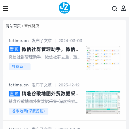
网站首页
> 替代爬虫
fctime.cn
发布了文章
2024-03-03
微信社群管理助手，微信社
置顶
群去重，含社群引流、社群运营、
微信社群管理助手，微信社群去重，邀请
社群裂变、积分营销、群发转发、
统计，社群管理机器人基于微信电脑客户
社群助手
自动回复、清理僵尸粉等等智能功
端开发的群管辅助软件，为团队及企业提
能
供智能营销及客户管理服务。会员说明1、
不限群，不限微信号，同一台设备无限多
fctime.cn
发布了文章
2023-12-12
开。2、另外，也有企微版必销客，企销
客可以...
精准谷歌地图外贸数据采集-
置顶
深度挖掘（电脑版）
精准谷歌地图外贸数据采集-深度挖掘
（电脑版）专为做外贸的朋友开发的一款
谷歌地图(深度挖掘)
基于谷歌地图数据采集的软件，可以采集
任意国家、任意地区的公司地址、电话号
码、邮件地址等数据。可以批量输入关键