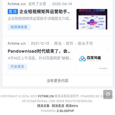
机号中有绑定或者开通微信的号码筛选出
fctime.cn
发布了文章
2025-06-14
来，高速筛选、精准无痕，有效降低运营
成本节...
企业短视频矩阵运营助手详
置顶
细图文介绍，AI数字人，AI文案，
企业短视频矩阵运营助手详细图文介绍算
AI视频
力消耗：以积分形式消耗系统成本折算成
短视频拓客
积分，1元100积分以数字人克隆为例短视
频矩阵整体功能截图手机版截图电脑端后
台截图数据大屏矩阵授权短视频矩阵，任
fctime.cn
2021-12-13
爬虫
软件
层出不穷
务管理图文矩阵管理UGC裂变码多模式视
频...
Pandownload时代结束了，会有
其他软件替代它吗？比如现在的爬
4月16日上午消息，针对百度网盘“破解版”
虫软件层出不穷？
Pandownload 开发者被捕一事，百度网盘
行业资讯
通过官方微博发布声明回应称，“积极配合
警方，严厉打击侵犯百度网盘用户数据隐
私的犯罪行为爬虫工具。”4月15日下午，
没有更多内容
@扬州网警巡查执法...
COPYRIGHT © 2016-2021
FCTIME.CN
精准采集客源软件. POWERED BY Z-BLOG，
XPJCO@FOXMAIL.COM SOME RIGHTS RESERVED.
精准采集
精准客源
精准RPA
POWERED:
Z-BLOGPHP