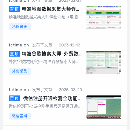
fctime.cn
发布了文章
2023-02-21
词采集、一键采集邮箱、一键导出、数据
去重等，更...
精准地图数据采集大师详细
置顶
介绍（电脑版，手机版）
精准地图数据采集大师详细介绍（电脑
版，手机版）精准地图数据采集大师简介
地图采集
精准地图数据采集大师安卓手机版是一款
专业采集百度地图、360地图、高德地
图、搜狗地图、腾讯地图、图吧...
fctime.cn
发布了文章
2023-12-12
精准谷歌搜索大师-外贸数据
置顶
挖掘营销（电脑版）
外贸谷歌数据挖掘-精准谷歌搜索大师
（电脑版）软件介绍谷歌搜索大师是一款
外贸采集
以google搜索引擎作为基础进行智能数据
挖掘的软件，采集的数据包括网站、标
题、描述、邮件地址、手机或电话号码、f
fctime.cn
发布了文章
2025-03-20
acebook、linkin、twitt...
微信注册开通检测全功能
置顶
版，可批量检测手机号码是否开通
微信检测可批量检测手机号码是否开通微
微信，国内号码筛选，港澳台号码
信，国内号码，港澳台号码，国外号码，
微信营销
筛选，国外号码，微信号QQ号等
微信号QQ号等多种号码格式用户批量上传
多种号码格式
手机号码，平台将快速、自动、批量将手