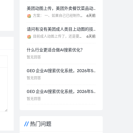
美团动图上传，美团外卖餐饮菜品动图，用什么软件？
方案： 一、如果自己已经制作好动图，直接用小熊猫也可以上传。 https://www.yuque.c
6天前
请问有没有美团成人类目上动图的技术啊？
目前成人动图上传了，还是要审核的，没啥用 审核平台又给你变回了静态
6天前
什么行业更适合做AI搜索优化？
暂无回答
GEO 企业AI搜索优化系统，2026年5月21日更新内容
暂无回答
GEO 企业AI搜索优化系统，2026年5月29日更新内容
暂无回答
热门问题