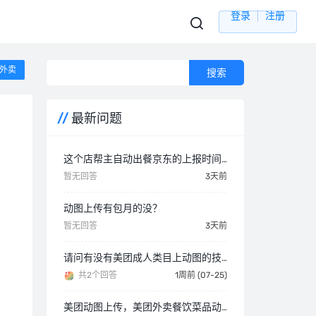
登录
注册
外卖
最新问题
这个店帮主自动出餐京东的上报时间咋都一样啊？
暂无回答
3天前
动图上传有包月的没？
暂无回答
3天前
请问有没有美团成人类目上动图的技术啊？
共2个回答
1周前 (07-25)
美团动图上传，美团外卖餐饮菜品动图，用什么软件？